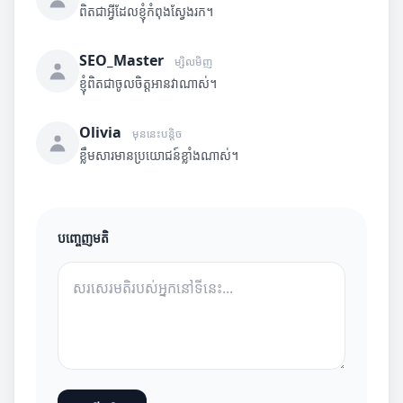
ពិតជាអ្វីដែលខ្ញុំកំពុងស្វែងរក។
SEO_Master
ម្សិលមិញ
ខ្ញុំពិតជាចូលចិត្តអានវាណាស់។
Olivia
មុននេះបន្តិច
ខ្លឹមសារមានប្រយោជន៍ខ្លាំងណាស់។
បញ្ចេញមតិ