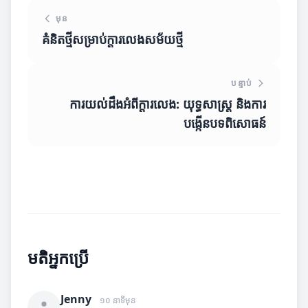
មុន
គំនិតថ្មីសម្រាប់ក្តារលេងសម័យថ្មី
បន្ទាប់
ការយល់ដឹងអំពីក្តារលេង: យុទ្ធសាស្ត្រ និងការ
បង្កើនបទពិសោធន៍
មតិអ្នកប្រើ
Jenny
១០ នាទីមុន