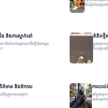
ពីរបៀបដែលអ្នកអាចប
ភាពរីករាយ។
ឹង និងការស្នាក់នៅ
គំនិតថ្ម
រលេង និងតំណាងឲ្យចំណេះដឹងថ្មីៗដែលអ្នក
ក្នុងអត្ថបទ
ងៃ។
កែលម្អបទព
េង: ព័ត៌មាន និងឱកាស
ការយល់ដឹ
យចិត្តក្នុងការលេងក្តារ។
នៅក្នុងអត្ថ
លេងទទួលបា