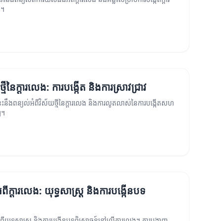
ៗ។
្មីនៃក្តារលេង: ការបង្កើត និងការស្រាវជ្រាវ
េះនឹងពន្យល់អំពីវិស័យថ្មីនៃក្តារលេង និងការលូតលាស់នៃការបង្កើតសហ
ីៗ។
ីក្តារលេង: យុទ្ធសាស្ត្រ និងការបង្កើនបទ
ំពីយុទ្ធសាស្ត្រ និងការបង្កើនបទពិសោធន៍នៅលើក្តារលេង។ ការបង្ហាញ