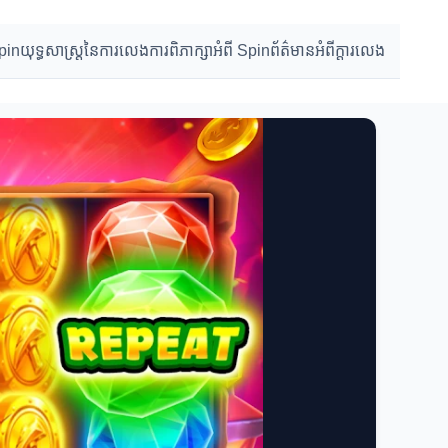
Spin
យុទ្ធសាស្ត្រនៃការលេង
ការពិភាក្សាអំពី Spin
ព័ត៌មានអំពីក្តារលេង