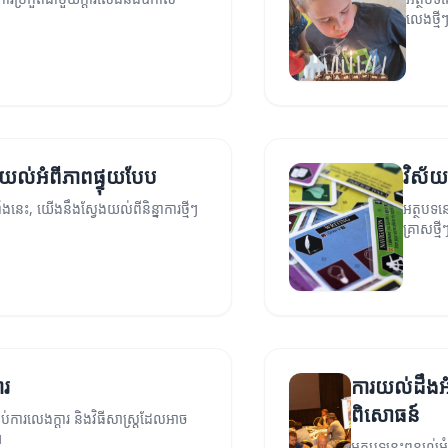
លេងថ្មី
្វែងយល់​អំពីភាពផ្ទុយបែប
វិស័យថ
ាំងនេះ, យើងនឹងស្វែងយល់ពីនិន្នាការថ្មីៗ
អត្ថបទន
គ្រាសថ្ម
ារ
ការយល់ដឹងអំព
ពិសោធន៍
រាប់ការលេងក្តារ និងវិធីសាស្ត្រដែលអាច
។
អត្ថបទនេះពន្យល់អ