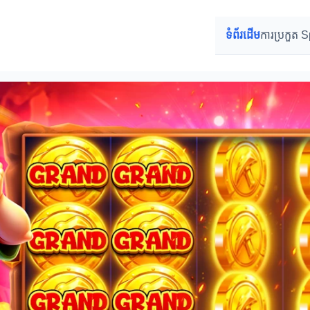
ទំព័រដើម
ការប្រកួត 