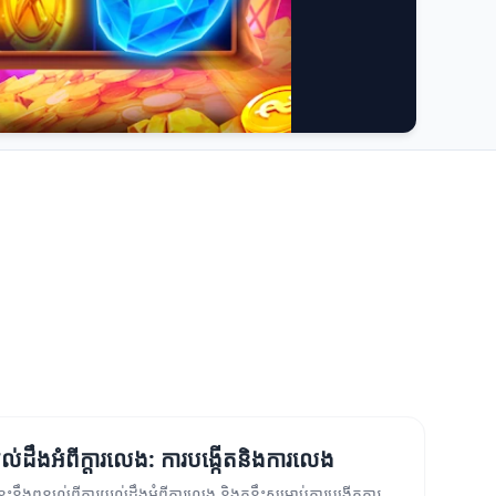
ល់ដឹងអំពីក្តារលេង: ការបង្កើតនិងការលេង
េះនឹងពន្យល់ពីការយល់ដឹងអំពីក្តារលេង និងគន្លឹះសម្រាប់ការបង្កើតក្តារ