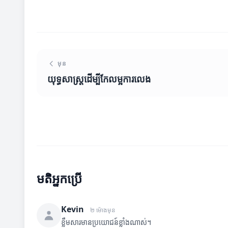
មុន
យុទ្ធសាស្ត្រ​ដើម្បីកែលម្អការលេង
មតិអ្នកប្រើ
Kevin
២ ម៉ោងមុន
ខ្លឹមសារមានប្រយោជន៍ខ្លាំងណាស់។