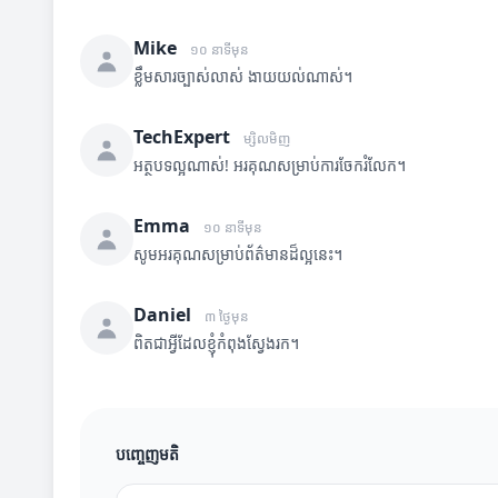
Mike
១០ នាទីមុន
ខ្លឹមសារច្បាស់លាស់ ងាយយល់ណាស់។
TechExpert
ម្សិលមិញ
អត្ថបទល្អណាស់! អរគុណសម្រាប់ការចែករំលែក។
Emma
១០ នាទីមុន
សូមអរគុណសម្រាប់ព័ត៌មានដ៏ល្អនេះ។
Daniel
៣ ថ្ងៃមុន
ពិតជាអ្វីដែលខ្ញុំកំពុងស្វែងរក។
បញ្ចេញមតិ