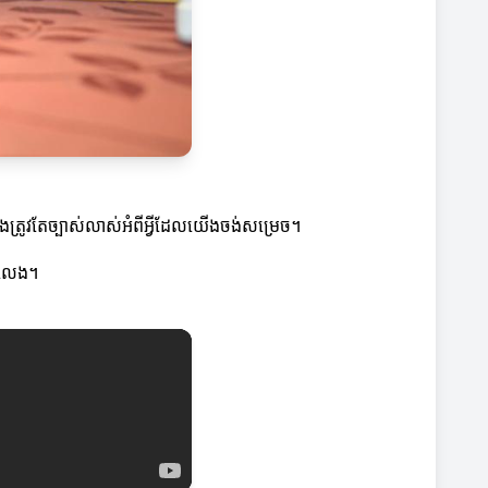
ត្រូវតែច្បាស់លាស់អំពីអ្វីដែលយើងចង់សម្រេច។
ារលេង។