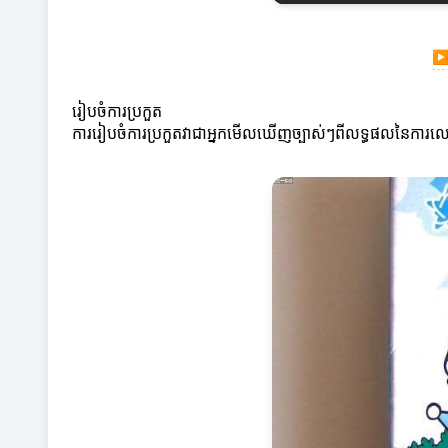
រៀបចំការប្រកួត
ការរៀបចំការប្រកួតវាជាអ្នកមើលឃើញច្បាស់ៗពីលទ្ធផលនៃការល