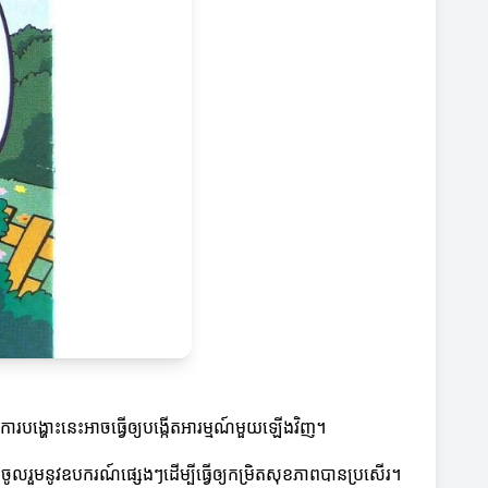
ារបង្ហោះនេះអាចធ្វើឲ្យបង្កើតអារម្មណ៍មួយឡើងវិញ។
ចចូលរួមនូវឧបករណ៍ផ្សេងៗដើម្បីធ្វើឲ្យកម្រិតសុខភាពបានប្រសើរ។