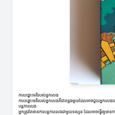
ការបង្ហោះមតិរបស់អ្នកលេង
ការបង្ហោះមតិរបស់អ្នកលេងគឺជាគន្លងមួយដែលអាចជួយអ្នកលេងផ្សេង
បន្តការលេង
អ្នកត្រូវតែមានការបន្តការលេងជាមួយទស្សនៈដែលអាចធ្វើឲ្យមានការ