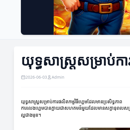
យុទ្ធសាស្ត្រសម្រាប់ក
2026-06-03
Admin
យុទ្ធសាស្ត្រសម្រាប់ការផលិតកម្មវិធីហ្គេមដែលមានប្រសិទ្ធភាព
ការលេងហ្គេមបានក្លាយជាសហគមន៍មួយដែលមានសក្តានុពលសម្រាប់ការប
ល្អជាងមុន។