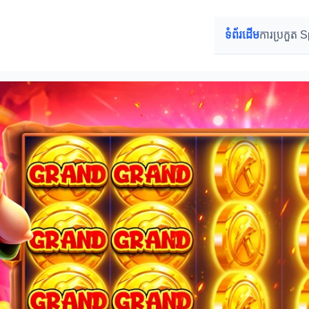
ទំព័រដើម
ការប្រកួត 