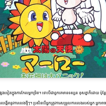
ទៀតក្នុងការកែលម្អកម្រិត។ ទោះបីជាពួកគេមានទស្សនៈខុសគ្នាក៏ដោយ ប៉ុន្ដែក
បង្កើតនូវការលេងថ្មីៗ។ ប្រសិនបើអ្នកត្រូវការសម្រួលការលេងរបស់អ្នក អ្នកអា