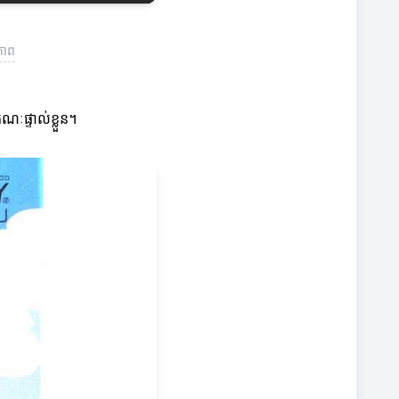
ភាព
ផ្ទាល់ខ្លួន។