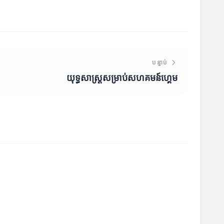
បន្ទាប់
យុទ្ធសាស្ត្រសម្រាប់សហគមន៍ហ្គេម