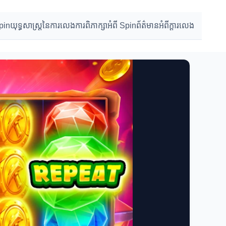
Spin
យុទ្ធសាស្ត្រនៃការលេង
ការពិភាក្សាអំពី Spin
ព័ត៌មានអំពីក្តារលេង