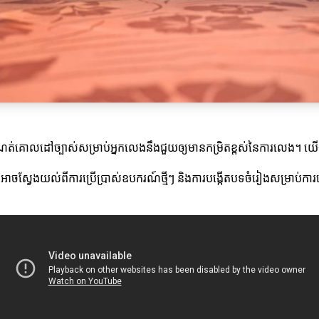
កំណត់គោលដៅច្បាស់សម្រាប់អ្នកលេងនឹងជួយឲ្យមានកម្រិតខ្ពស់នៃការលេង។ យើង
អាចស្វែងយល់ពីការប្រើប្រាស់ឧបករណ៍ថ្មីៗ និងការបង្កើតបទចំរៀងសម្រាប់ក