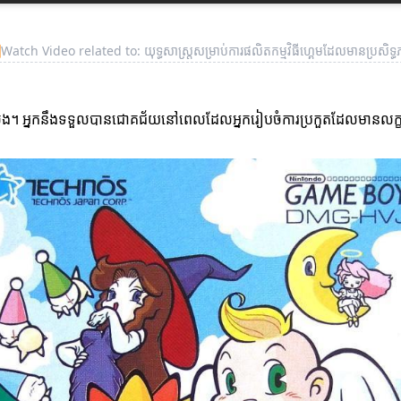
▶
Watch Video related to: យុទ្ធសាស្ត្រសម្រាប់ការផលិតកម្មវិធីហ្គេមដែលមានប្រសិទ្ធ
េង។ អ្នកនឹងទទួលបានជោគជ័យនៅពេលដែលអ្នករៀបចំការប្រកួតដែលមានលក្ខណៈ