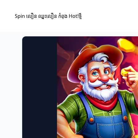
Spin លឿន ឈ្នះលឿន កំពុង Hot!ថ្មី