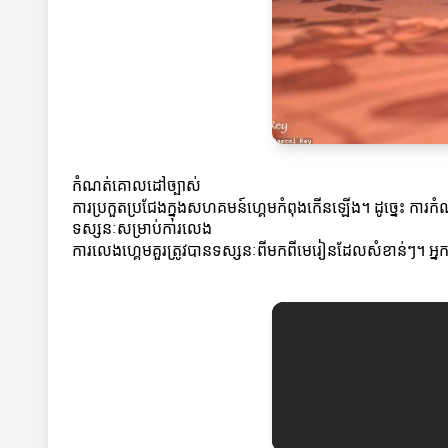
កំណត់គោលដៅច្បាស់
ការប្រកួតប្រជែងក្នុងសហគមន៍ហ្គេមកំពុងកើនឡើង។ ដូច្នេះ ការ
ទស្សនៈសម្រាប់ការលេង
ការលេងហ្គេមគួរត្រូវបានទស្សនៈពីមកពីមេរៀនដែលសំខាន់ៗ។ អ្នក