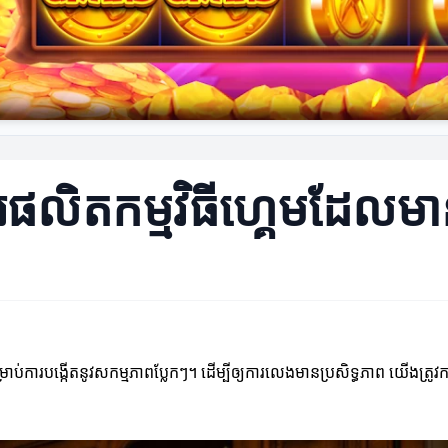
ារផលិតកម្មវិធីហ្គេមដែលមា
ង្កើតនូវសកម្មភាពប្លែកៗ។ ដើម្បីឲ្យការលេងមានប្រសិទ្ធភាព យើងត្រូវការយ