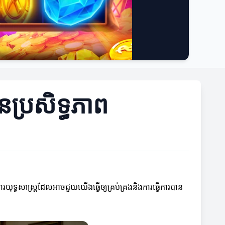
នប្រសិទ្ធភាព
ុទ្ធសាស្ត្រដែលអាចជួយយើងធ្វើឲ្យគ្រប់គ្រងនិងការធ្វើការបាន