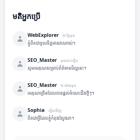
មតិអ្នកប្រើ
WebExplorer
៣ ថ្ងៃមុន
ខ្ញុំពិតជាចូលចិត្តអានវាណាស់។
SEO_Master
មុននេះបន្តិច
សូមអរគុណសម្រាប់ព័ត៌មានដ៏ល្អនេះ។
SEO_Master
២ ម៉ោងមុន
អរគុណច្រើនដែលបានផ្តល់ចំណេះដឹងថ្មីៗ។
Sophia
ម្សិលមិញ
ពិតជាអ្វីដែលខ្ញុំកំពុងស្វែងរក។