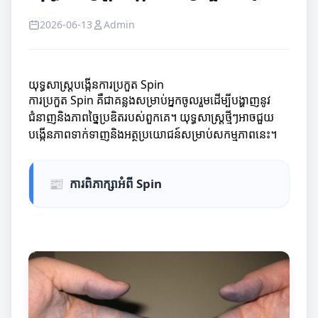
2026-06-13
Admin
យុទ្ធសាស្ត្របង្កើនការប្រកួត Spin
ការប្រកួត Spin គឺជាគន្លងសម្រាប់អ្នកចូលរួមដើម្បីបង្ហាញនូវ
ជំនាញនិងភាពច្នៃប្រឌិតរបស់ពួកគេ។ យុទ្ធសាស្ត្រថ្មីៗអាចជួយ
បង្កើនភាពទាក់ទាញនិងអត្ថប្រយោជន៍សម្រាប់សកម្មភាពនេះ។
📰
ការពិភាក្សាអំពី Spin