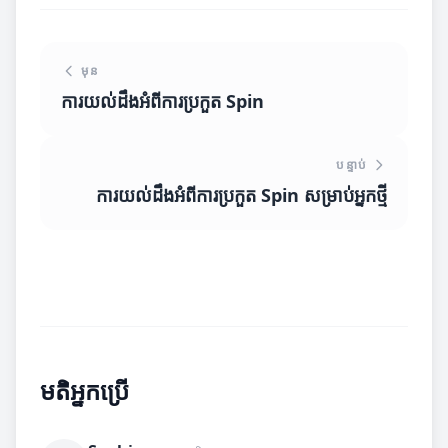
មុន
ការយល់ដឹងអំពីការប្រកួត Spin
បន្ទាប់
ការយល់ដឹងអំពីការប្រកួត Spin សម្រាប់អ្នកថ្មី
មតិអ្នកប្រើ