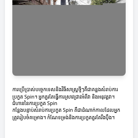
ការប្រើប្រាស់បច្ចេកទេសនិងវិធីសាស្ត្រថ្មីៗគឺជាគន្លងសំរាប់ការ
ប្រកួត Spin។ អ្នកគួរតែធ្វើការស្រាវជ្រាវអំពីវា និងអនុវត្តវា។
ជំហាននៃការប្រកួត Spin
កន្លែងបន្ទាប់សំរាប់ការប្រកួត Spin គឺជាដំណាក់កាលដែលអ្នក
ត្រូវរៀបចំគម្រោង។ កំណែទម្រង់និងការប្រកួតគួរតែរឹងប៉ឹង។