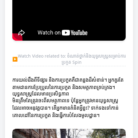
Watch Video related to: ចំណាត់ថ្នាក់និងយុទ្ធសាស្ត្រសម្រាប់ការ
▶
ប្រកួត Spin
ការយល់ដឹងពីទីផ្សារ និងការប្រកួតគឺជាគន្លងដ៏សំខាន់។ អ្នកគួរតែ
តាមដានការប្រែប្រួលនៃការប្រកួត និងសមត្ថភាពគ្រប់គ្រង។
យុទ្ធសាស្ត្រដែលមានប្រសិទ្ធភាព
មិនត្រឹមតែត្រូវចេះពីសមត្ថភាពទេ ប៉ុន្តែអ្នកត្រូវមានយុទ្ធសាស្ត្រ
ដែលអាចអនុវត្តបាន។ តើអ្នកមានគំនិតអ្វីខ្លះ? ទាក់ទងទៅកាន់
គោលដៅនៃការប្រកួត និងធ្វើការបំលែងមូលដ្ឋាន។