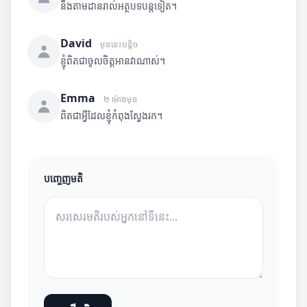
នឹងតាមដានរាល់អត្ថបទបន្តទៀត។
David
មុននេះបន្តិច
ខ្ញុំពិតជាចូលចិត្តអានវាណាស់។
Emma
២ ម៉ោងមុន
ពិតជាអ្វីដែលខ្ញុំកំពុងស្វែងរក។
បញ្ចេញមតិ