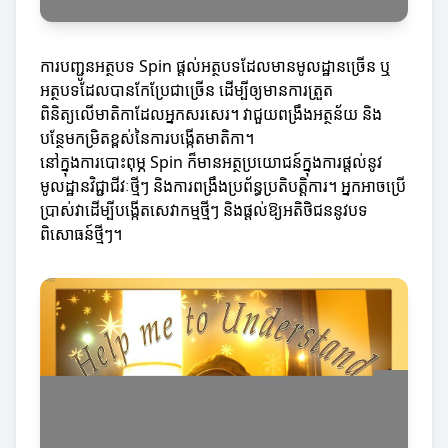
ការបញ្ជូនអត្ថបទ Spin ផ្តល់អត្ថបទដែលមានមូលដ្ឋានច្រើន ឬ
អត្ថបទដែលបានកែប្រែជាច្រើន ដើម្បីឲ្យមានការត្រួត
ពិនិត្យលើមាតិកាដែលអ្នកសរសេរ។ វាជួយពង្រឹងអត្ថន័យ និង
បន្ថែមកម្រិតខ្ពស់នៃការបង្កើតមាតិកា។
នៅក្នុងការបោះពុម្ភ Spin ក៏មានអត្ថប្រយោជន៍ក្នុងការផ្ដល់នូវ
មូលដ្ឋានវិជ្ជាជីវៈថ្មីៗ និងការពង្រឹងប្រព័ន្ធប្រតិបត្តិការ។ អ្នកអាចប្រើ
ប្រាស់វាដើម្បីបង្កើតសេវាកម្មថ្មីៗ និងផ្តល់ឱ្យអតិថិជននូវបទ
ពិសោធន៍ថ្មីៗ។