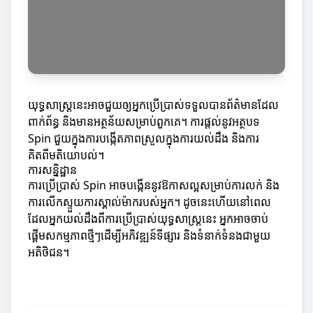
យុទ្ធសាស្ត្រនេះអាចជួយឲ្យអ្នកប្រើប្រាស់ទទួលបានព័ត៌មានដែល
ពាក់ព័ន្ធ និងមានអត្ថន័យសម្រាប់ពួកគេ។ ការផ្តល់នូវអត្ថបទ
Spin ជួយក្នុងការបង្កើតភាពស្រួលក្នុងការយល់ដឹង និងការ
គិតពីមតិយោបល់។
ការសន្និដ្ឋាន
ការប្រើប្រាស់ Spin អាចបង្កើននូវឱកាសល្អសម្រាប់ការលក់ និង
ការលើកស្ទួយការស្គាល់ម៉ាករបស់អ្នក។ ដូចនេះហើយនៅពេល
ដែលអ្នកយល់ដឹងពីការប្រើប្រាស់យុទ្ធសាស្ត្រនេះ អ្នកអាចចាប់
ផ្តើមសកម្មភាពថ្មីៗដើម្បីអភិវឌ្ឍន៍ទីផ្សារ និងទំនាក់ទំនងជាមួយ
អតិថិជន។